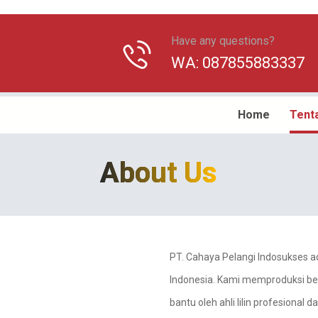
Have any questions?
WA: 087855883337
Home
Tent
About Us
.
PT. Cahaya Pelangi Indosukses ad
Indonesia. Kami memproduksi ber
bantu oleh ahli lilin profesional 